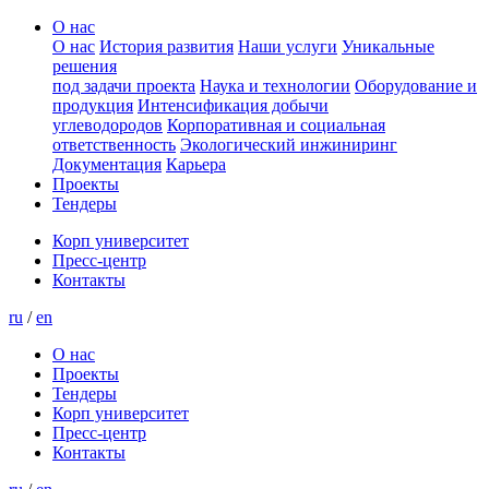
О нас
О нас
История развития
Наши услуги
Уникальные
решения
под задачи проекта
Наука и технологии
Оборудование и
продукция
Интенсификация добычи
углеводородов
Корпоративная и социальная
ответственность
Экологический инжиниринг
Документация
Карьера
Проекты
Тендеры
Корп университет
Пресс-центр
Контакты
ru
/
en
О нас
Проекты
Тендеры
Корп университет
Пресс-центр
Контакты