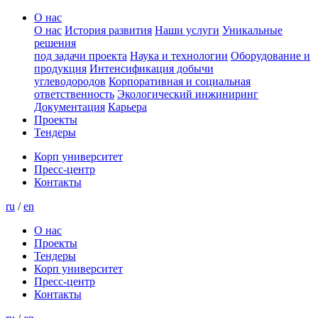
О нас
О нас
История развития
Наши услуги
Уникальные
решения
под задачи проекта
Наука и технологии
Оборудование и
продукция
Интенсификация добычи
углеводородов
Корпоративная и социальная
ответственность
Экологический инжиниринг
Документация
Карьера
Проекты
Тендеры
Корп университет
Пресс-центр
Контакты
ru
/
en
О нас
Проекты
Тендеры
Корп университет
Пресс-центр
Контакты