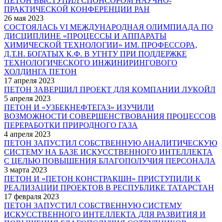
ПЕТОН ВЫСТУПИЛ СПОНСОРОМ НАУЧНО-
ПРАКТИЧЕСКОЙ КОНФЕРЕНЦИИ РАН
26 мая 2023
СОСТОЯЛАСЬ VI МЕЖДУНАРОДНАЯ ОЛИМПИАДА ПО
ДИСЦИПЛИНЕ «ПРОЦЕССЫ И АППАРАТЫ
ХИМИЧЕСКОЙ ТЕХНОЛОГИИ» ИМ. ПРОФЕССОРА,
Д.Т.Н. БОГАТЫХ К.Ф. В УГНТУ ПРИ ПОДДЕРЖКЕ
ТЕХНОЛОГИЧЕСКОГО ИНЖИНИРИНГОВОГО
ХОЛДИНГА ПЕТОН
17 апреля 2023
ПЕТОН ЗАВЕРШИЛ ПРОЕКТ ДЛЯ КОМПАНИИ ЛУКОЙЛ
5 апреля 2023
ПЕТОН И «УЗБЕКНЕФТЕГАЗ» ИЗУЧИЛИ
ВОЗМОЖНОСТИ СОВЕРШЕНСТВОВАНИЯ ПРОЦЕССОВ
ПЕРЕРАБОТКИ ПРИРОДНОГО ГАЗА
4 апреля 2023
ПЕТОН ЗАПУСТИЛ СОБСТВЕННУЮ АНАЛИТИЧЕСКУЮ
СИСТЕМУ НА БАЗЕ ИСКУССТВЕННОГО ИНТЕЛЛЕКТА
С ЦЕЛЬЮ ПОВЫШЕНИЯ БЛАГОПОЛУЧИЯ ПЕРСОНАЛА
3 марта 2023
ПЕТОН И «ПЕТОН КОНСТРАКШН» ПРИСТУПИЛИ К
РЕАЛИЗАЦИИ ПРОЕКТОВ В РЕСПУБЛИКЕ ТАТАРСТАН
17 февраля 2023
ПЕТОН ЗАПУСТИЛ СОБСТВЕННУЮ СИСТЕМУ
ИСКУССТВЕННОГО ИНТЕЛЛЕКТА ДЛЯ РАЗВИТИЯ И