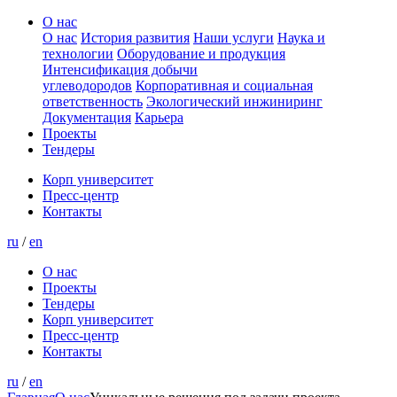
О нас
О нас
История развития
Наши услуги
Наука и
технологии
Оборудование и продукция
Интенсификация добычи
углеводородов
Корпоративная и социальная
ответственность
Экологический инжиниринг
Документация
Карьера
Проекты
Тендеры
Корп университет
Пресс-центр
Контакты
ru
/
en
О нас
Проекты
Тендеры
Корп университет
Пресс-центр
Контакты
ru
/
en