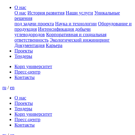
О нас
О нас
История развития
Наши услуги
Уникальные
решения
под задачи проекта
Наука и технологии
Оборудование и
продукция
Интенсификация добычи
углеводородов
Корпоративная и социальная
ответственность
Экологический инжиниринг
Документация
Карьера
Проекты
Тендеры
Корп университет
Пресс-центр
Контакты
ru
/
en
О нас
Проекты
Тендеры
Корп университет
Пресс-центр
Контакты