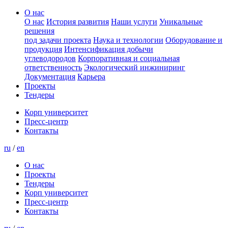
О нас
О нас
История развития
Наши услуги
Уникальные
решения
под задачи проекта
Наука и технологии
Оборудование и
продукция
Интенсификация добычи
углеводородов
Корпоративная и социальная
ответственность
Экологический инжиниринг
Документация
Карьера
Проекты
Тендеры
Корп университет
Пресс-центр
Контакты
ru
/
en
О нас
Проекты
Тендеры
Корп университет
Пресс-центр
Контакты