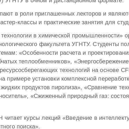
) УГНТУ в очном и дистанционном формате.
пают в роли приглашенных лекторов и являю
стер-классы и практические занятия для студ
 технологии в химической промышленности» о
хнологического факультета УГНТУ. Студенты по
темам: «Особенности расчета и проектировани
бчатых теплообменников», «Энергосбережение
 ресурсосберегающих технологий на основе CF
на примере установки комплексной переработ
 жидких продуктов пиролиза», «Сравнение тех
носитель», «Сжиженный природный газ: состоя
 читает курсы лекций «Введение в интеллект
тного поиска».