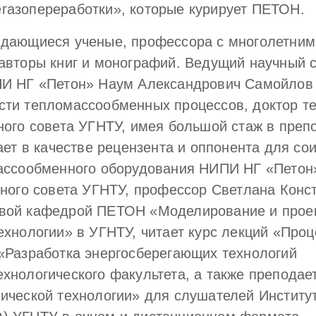
газопереработки», которые курирует ПЕТОН.
ыдающиеся ученые, профессора с многолетним
авторы книг и монографий. Ведущий научный 
ПИ НГ «Петон» Наум Александрович Самойлов 
сти тепломассообменных процессов, доктор т
ного совета УГНТУ, имея большой стаж в преп
ает в качестве рецензента и оппонента для со
массообменного оборудования НИПИ НГ «Петон»
нного совета УГНТУ, профессор Светлана Конс
овой кафедрой ПЕТОН «Моделирование и прое
ехнологии» в УГНТУ, читает курс лекций «Проц
«Разработка энергосберегающих технологий
хнологического факультета, а также преподае
ической технологии» для слушателей Институ