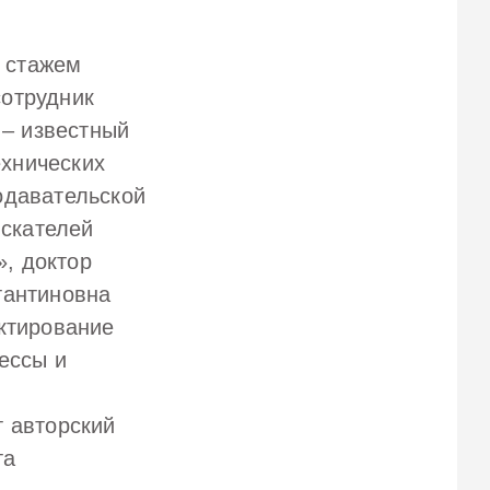
 стажем
сотрудник
– известный
ехнических
одавательской
искателей
, доктор
тантиновна
ктирование
ессы и
т авторский
та