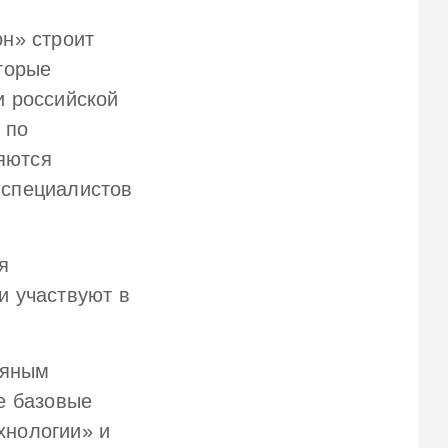
н» строит
торые
и российской
 по
яются
 специалистов
я
и участвуют в
тяным
е базовые
хнологии» и