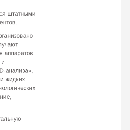
тся штатными
ентов.
рганизовано
лучают
я аппаратов
 и
D-анализа»,
ки жидких
нологических
ние,
уальную