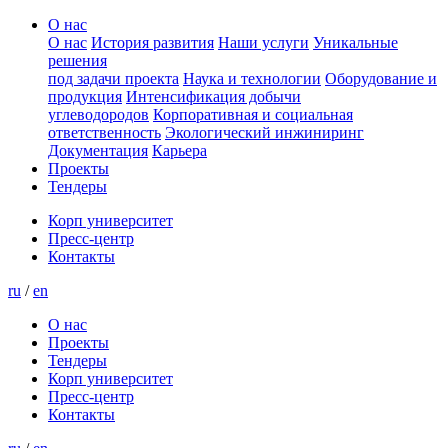
О нас
О нас
История развития
Наши услуги
Уникальные
решения
под задачи проекта
Наука и технологии
Оборудование и
продукция
Интенсификация добычи
углеводородов
Корпоративная и социальная
ответственность
Экологический инжиниринг
Документация
Карьера
Проекты
Тендеры
Корп университет
Пресс-центр
Контакты
ru
/
en
О нас
Проекты
Тендеры
Корп университет
Пресс-центр
Контакты