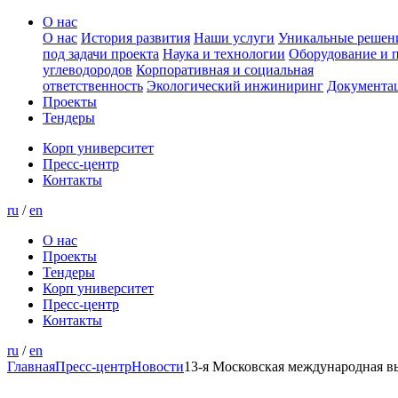
О нас
О нас
История развития
Наши услуги
Уникальные решен
под задачи проекта
Наука и технологии
Оборудование и 
углеводородов
Корпоративная и социальная
ответственность
Экологический инжиниринг
Документа
Проекты
Тендеры
Корп университет
Пресс-центр
Контакты
ru
/
en
О нас
Проекты
Тендеры
Корп университет
Пресс-центр
Контакты
ru
/
en
Главная
Пресс-центр
Новости
13-я Московская международная в