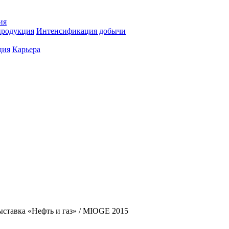
ия
продукция
Интенсификация добычи
ция
Карьера
ыставка «Нефть и газ» / MIOGE 2015